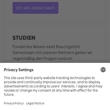
Ich will dabei sein!
STUDIEN
Fundiertes Wissen statt Bauchgefühl.
Gemeinsam mit unseren Partnern gehen wir
regelmäßig den Fragen rund um
Vereinbarkeit, Karriere und
Gleichberechtigung auf den Grund – und
teilen die Ergebnisse offen mit dir.
Studien ansehen!