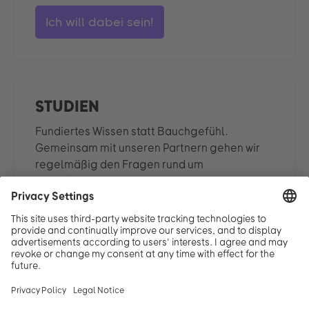
Ich will dabei sein!
STUDIEN
Fundiertes Wissen statt Bauchgefühl.
Gemeinsam mit unseren Partnern gehen wir
regelmäßig den Fragen rund um
Vereinbarkeit, Karriere und
Gleichberechtigung auf den Grund – und
teilen die Ergebnisse offen mit dir.
Studien ansehen!